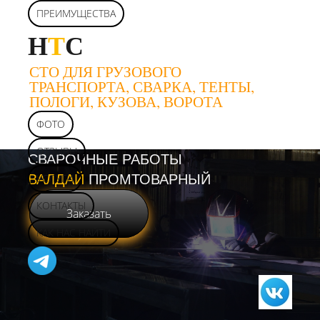
ПРЕИМУЩЕСТВА
Н
Т
С
СТО ДЛЯ ГРУЗОВОГО
ТРАНСПОРТА, СВАРКА, ТЕНТЫ,
ПОЛОГИ, КУЗОВА, ВОРОТА
ФОТО
ОТЗЫВЫ
СВАРОЧНЫЕ РАБОТЫ
ВАЛДАЙ
УСЛУГИ
ПРОМТОВАРНЫЙ
КОНТАКТЫ
Заказать
КАК НАС НАЙТИ