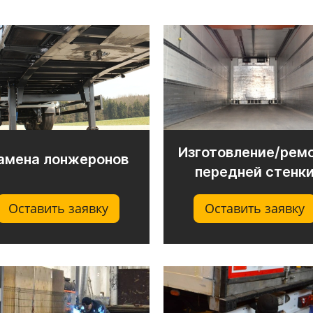
Изготовление/рем
амена лонжеронов
передней стенк
Оставить заявку
Оставить заявку