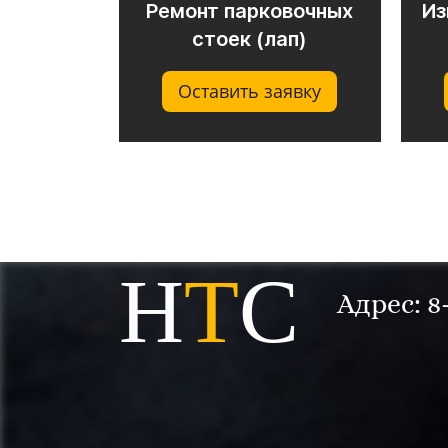
Ремонт парковочных
Из
стоек (лап)
Оставить заявку
Н
Т
С
Адрес: 8