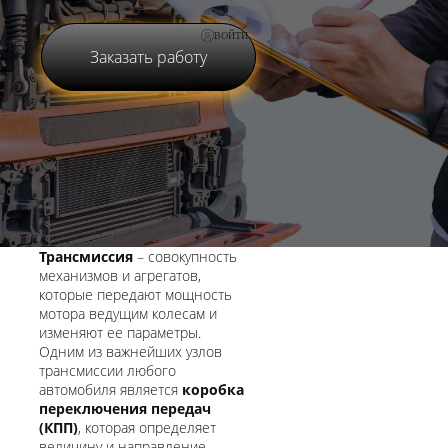
ВОЙТИ
Заказать работу
Трансмиссия
– совокупность
механизмов и агрегатов,
которые передают мощность
мотора ведущим колесам и
изменяют ее параметры.
Одним из важнейших узлов
трансмиссии любого
автомобиля является
коробка
переключения передач
(КПП)
, которая определяет
величину и направление