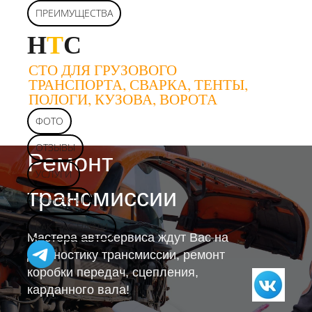
ПРЕИМУЩЕСТВА
Н
Т
С
СТО ДЛЯ ГРУЗОВОГО
ТРАНСПОРТА, СВАРКА, ТЕНТЫ,
ПОЛОГИ, КУЗОВА, ВОРОТА
ФОТО
ОТЗЫВЫ
Ремонт
УСЛУГИ
трансмиссии
КОНТАКТЫ
КАК НАС НАЙТИ
Мастера автосервиса ждут Вас на
диагностику трансмиссии, ремонт
коробки передач, сцепления,
карданного вала!