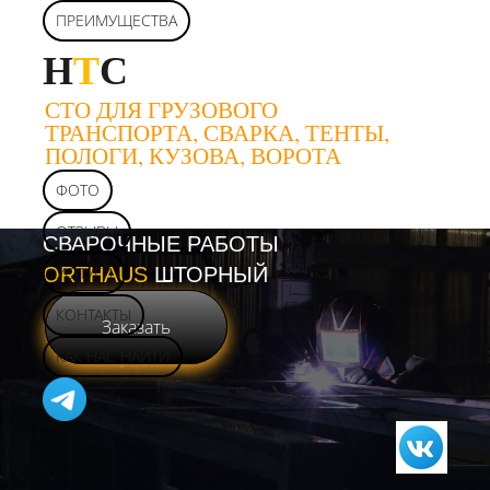
ПРЕИМУЩЕСТВА
Н
Т
С
СТО ДЛЯ ГРУЗОВОГО
ТРАНСПОРТА, СВАРКА, ТЕНТЫ,
ПОЛОГИ, КУЗОВА, ВОРОТА
ФОТО
ОТЗЫВЫ
СВАРОЧНЫЕ РАБОТЫ
ORTHAUS
УСЛУГИ
ШТОРНЫЙ
КОНТАКТЫ
Заказать
КАК НАС НАЙТИ