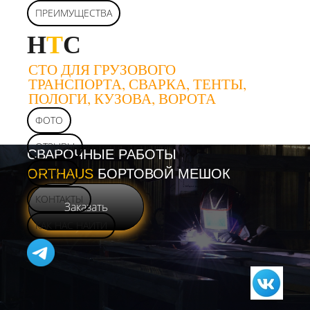
ПРЕИМУЩЕСТВА
Н
Т
С
СТО ДЛЯ ГРУЗОВОГО
ТРАНСПОРТА, СВАРКА, ТЕНТЫ,
ПОЛОГИ, КУЗОВА, ВОРОТА
ФОТО
ОТЗЫВЫ
СВАРОЧНЫЕ РАБОТЫ
ORTHAUS
УСЛУГИ
БОРТОВОЙ МЕШОК
КОНТАКТЫ
Заказать
КАК НАС НАЙТИ