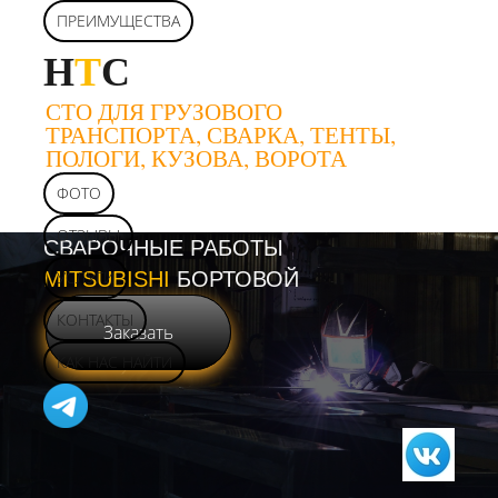
ПРЕИМУЩЕСТВА
Н
Т
С
СТО ДЛЯ ГРУЗОВОГО
ТРАНСПОРТА, СВАРКА, ТЕНТЫ,
ПОЛОГИ, КУЗОВА, ВОРОТА
ФОТО
ОТЗЫВЫ
СВАРОЧНЫЕ РАБОТЫ
MITSUBISHI
УСЛУГИ
БОРТОВОЙ
КОНТАКТЫ
Заказать
КАК НАС НАЙТИ