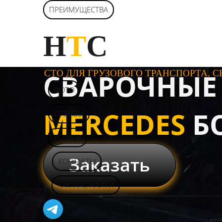
ПРЕИМУЩЕСТВА
Н
Т
С
СТО ДЛЯ ГРУЗОВОГО ТРАНСПОРТА, С
СВАРОЧНЫЕ
ФОТО
MERCEDES
Б
ОТЗЫВЫ
УСЛУГИ
Заказать
КОНТАКТЫ
КАК НАС НАЙТИ