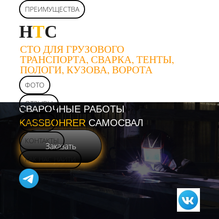
ПРЕИМУЩЕСТВА
Н
Т
С
СТО ДЛЯ ГРУЗОВОГО
ТРАНСПОРТА, СВАРКА, ТЕНТЫ,
ПОЛОГИ, КУЗОВА, ВОРОТА
ФОТО
ОТЗЫВЫ
СВАРОЧНЫЕ РАБОТЫ
KASSBOHRER
УСЛУГИ
САМОСВАЛ
КОНТАКТЫ
Заказать
КАК НАС НАЙТИ