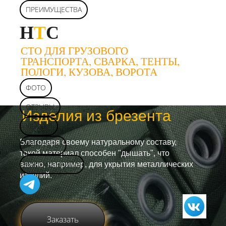
ПРЕИМУЩЕСТВА
Н
Т
С
СТО ДЛЯ ГРУЗОВОГО
ТРАНСПОРТА, СВАРКА, ТЕНТЫ,
ПОЛОГИ, КУЗОВА, ВОРОТА
ФОТО
ОТЗЫВЫ
Изделия из брезента
УСЛУГИ
Благодаря своему натуральному составу,
КОНТАКТЫ
такой материал способен "дышать", что
КАК НАС НАЙТИ
важно, например, для укрытия металлических
изделий.
Заказать