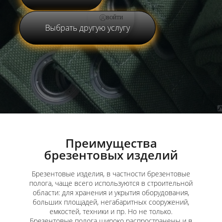
ВОЙТИ
Выбрать другую услугу
Преимущества
брезентовых изделий
Брезентовые изделия, в частности брезентовые
полога, чаще всего используются в строительной
области: для хранения и укрытия оборудования,
больших площадей, негабаритных сооружений,
емкостей, техники и пр. Но не только.
Брезентовые полога широко распространены и в