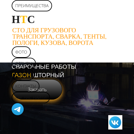
ПРЕИМУЩЕСТВА
Н
Т
С
СТО ДЛЯ ГРУЗОВОГО
ТРАНСПОРТА, СВАРКА, ТЕНТЫ,
ПОЛОГИ, КУЗОВА, ВОРОТА
ФОТО
ОТЗЫВЫ
СВАРОЧНЫЕ РАБОТЫ
ГАЗОН
УСЛУГИ
ШТОРНЫЙ
КОНТАКТЫ
Заказать
КАК НАС НАЙТИ