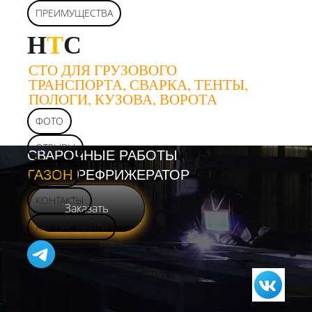
ПРЕИМУЩЕСТВА
Н
Т
С
СТО ДЛЯ ГРУЗОВОГО
ТРАНСПОРТА, СВАРКА, ТЕНТЫ,
ПОЛОГИ, КУЗОВА, ВОРОТА
ФОТО
ОТЗЫВЫ
СВАРОЧНЫЕ РАБОТЫ
ГАЗОН
УСЛУГИ
РЕФРИЖЕРАТОР
КОНТАКТЫ
Заказать
КАК НАС НАЙТИ